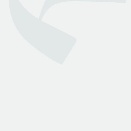
وزارة العدل
روابط هامة
تواصل معنا
الأسئلة الشائعة
انضم لمجتمعنا
من نحن
انضم كمحامي
خدمات بينه
الاستشارات القانونية