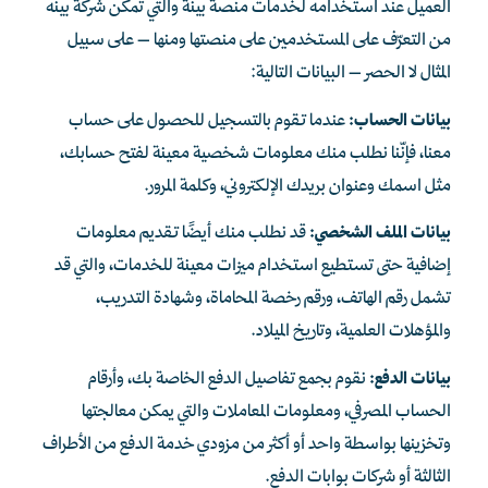
العميل عند استخدامه لخدمات منصة بينة والتي تمكّن
شركة بينه
من التعرّف على المستخدمين على منصتها ومنها – على سبيل
المثال لا الحصر – البيانات التالية:
بيانات الحساب:
عندما تقوم بالتسجيل للحصول على حساب
معنا، فإنّنا نطلب منك معلومات شخصية معينة لفتح حسابك،
مثل اسمك وعنوان بريدك الإلكتروني، وكلمة المرور.
بيانات الملف الشخصي:
قد نطلب منك أيضًا تقديم معلومات
إضافية حتى تستطيع استخدام ميزات معينة للخدمات، والتي قد
تشمل رقم الهاتف، ورقم رخصة المحاماة، وشهادة التدريب،
والمؤهلات العلمية، وتاريخ الميلاد.
بيانات الدفع:
نقوم بجمع تفاصيل الدفع الخاصة بك، وأرقام
الحساب المصرفي، ومعلومات المعاملات والتي يمكن معالجتها
وتخزينها بواسطة واحد أو أكثر من مزودي خدمة الدفع من الأطراف
الثالثة أو شركات بوابات الدفع.