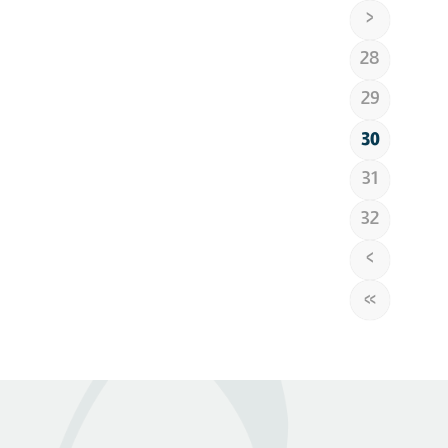
‹
28
29
30
31
32
›
»