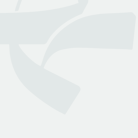
عن بينـــه
منصة قانونية رقمية تقدم كافة الخدمات والاستشارات القانونية
التي تسهل وصول العملاء إلى نخبة من المحامين المرخصين من
وزارة العدل
روابط هامة
تواصل معنا
الأسئلة الشائعة
انضم لمجتمعنا
من نحن