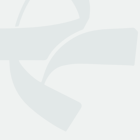
عن بينـــه
منصة قانونية رقمية تقدم كافة الخدمات والاستشارات القانونية
التي تسهل وصول العملاء إلى نخبة من المحامين المرخصين من
وزارة العدل
روابط هامة
تواصل معنا
الأسئلة الشائعة
انضم لمجتمعنا