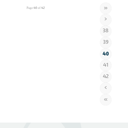
«
Page 40 of 42
‹
38
39
40
41
42
›
»