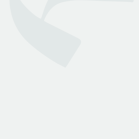
وزارة العدل
روابط هامة
تواصل معنا
الأسئلة الشائعة
انضم لمجتمعنا
من نحن
انضم كمحامي
خدمات بينه
الاستشارات القانونية