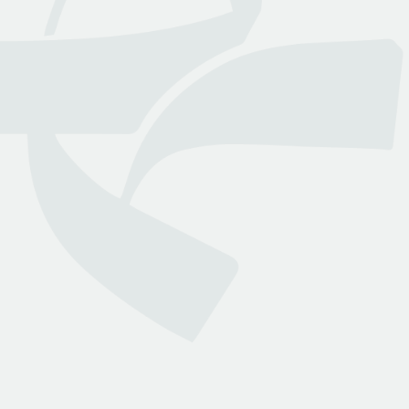
عن بينـــه
منصة قانونية رقمية تقدم كافة الخدمات والاستشارات القانونية
التي تسهل وصول العملاء إلى نخبة من المحامين المرخصين من
وزارة العدل
روابط هامة
تواصل معنا
الأسئلة الشائعة
انضم لمجتمعنا
من نحن