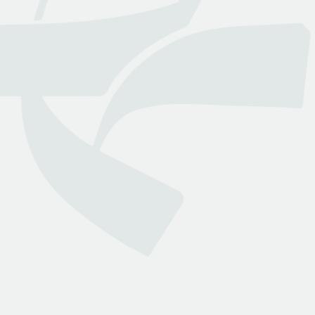
عن بينـــه
منصة قانونية رقمية تقدم كافة الخدمات والاستشارات القانونية
التي تسهل وصول العملاء إلى نخبة من المحامين المرخصين من
وزارة العدل
روابط هامة
تواصل معنا
الأسئلة الشائعة
انضم لمجتمعنا
من نحن
انضم كمحامي