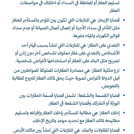
تسليم العقار أو المماطلة في السداد أو اختلاف في مواصفات
العقار.
قضايا الإيجار: هي المنازعات التي تكون بين المؤجر والمستأجر للعقار
مثل التأخر في سداد الأجرة أو إهمال أعمال الصيانة أو عدم سداد
فواتير الكهرباء والمياه وغيرها.
التعدي على العقار: هي المنازعات التي تنشأ بسبب قيام أحد
الأشخاص بالتعدي على عقار مملوك لشخص آخر دون إذن أو
تصريح مثل البناء على العقار أو استخدامها لأغراض شخصية.
نزع ملكية العقار: هي مصادرة العقارات المملوكة للمواطنين من
قبل الدولة لأغراض تنموية حيث يحق لمالك العقار المنزوع المطالبة
بالتعويض.
قضايا القسمة والشفعة: تشمل قضايا قسمة العقارات بين
الورثة أو الشركاء وقضايا الشفعة في العقار.
إخلاء العقار: هي مطالبة المستأجر بإخلاء العقار وإفراغه وتسليم
مفاتيحه لمالك العقار مع تحديد موعد وتاريخ الإخلاء.
قضايا المقاولات والبناء: هي المنازعات التي تنشأ بين مالك الأرض