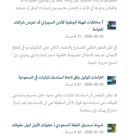
الأهم هو قدرتك القانونية على إثباته. وهنا يبرز بوضوح أهمية الأدلة
والقرائن ودورها في الإثبات كعامل حاسم بين استرداد الحق أو ضياعه
7 مخالفات للهيئة الوطنية للأمن السيبراني قد تعرض شركتك
للغرامة
2026-08-03 - 6:11 مساءً
في ظل التطور الرقمي المتسارع والاعتماد الكلي على التكنولوجيا في قطاع
الأعمال، لم يعد الامتثال للضوابط التقنية مجرد إجراء إداري روتيني، بل
أصبح ضرورة حتمية.
التزامات الوكيل وفق لائحة استدعاء المركبات في السعودية
2026-08-02 - 3:37 مساءً
قد يظن البعض أن استدعاء المركبات يعني وجود خلل جسيم يستدعي
التوقف عن استخدامها فورًا، إلا أن الحقيقة هي أن الاستدعاء يُعد إجراءً
احترازيًا يهدف إلى معالجة
شروط صندوق النفقة السعودي | خطوتك الأولى لنيل حقوقك
2026-07-29 - 6:52 مساءً