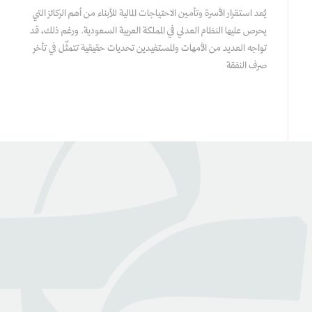
يُعد استقرار الأسرة وتأمين الاحتياجات المالية للأبناء من أهم الركائز التي
يحرص عليها النظام العدلي في المملكة العربية السعودية. ورغم ذلك، قد
تواجه العديد من الأمهات والمستفيدين تحديات حقيقية تتمثّل في تأخر
صرف النفقة
عن بينـــه
منصة قانونية رقمية تقدم كافة الخدمات والاستشارات القانونية
التي تسهل وصول العملاء إلى نخبة من المحامين المرخصين من
وزارة العدل