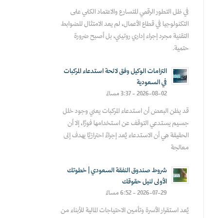
في ظل التطور الرقمي المتسارع والاعتماد الكلي على
التكنولوجيا في قطاع الأعمال، لم يعد الامتثال للضوابط
التقنية مجرد إجراء إداري روتيني، بل أصبح ضرورة
حتمية.
التزامات الوكيل وفق لائحة استدعاء المركبات
في السعودية
2026-08-02 - 3:37 مساءً
قد يظن البعض أن استدعاء المركبات يعني وجود خلل
جسيم يستدعي التوقف عن استخدامها فورًا، إلا أن
الحقيقة هي أن الاستدعاء يُعد إجراءً احترازيًا يهدف إلى
معالجة
شروط صندوق النفقة السعودي | خطوتك
الأولى لنيل حقوقك
2026-07-29 - 6:52 مساءً
يُعد استقرار الأسرة وتأمين الاحتياجات المالية للأبناء من