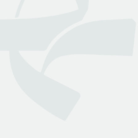
عن بينـــه
منصة قانونية رقمية تقدم كافة الخدمات والاستشارات القانونية
التي تسهل وصول العملاء إلى نخبة من المحامين المرخصين من
وزارة العدل
روابط هامة
تواصل معنا
الأسئلة الشائعة
انضم لمجتمعنا
من نحن