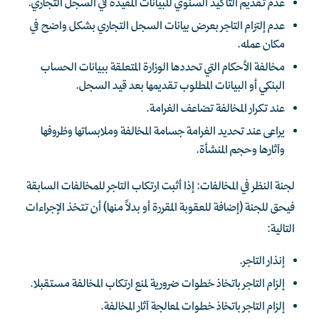
عدم تقديم التأكيد السنوي للبيانات المقيدة في السجل التجاري.
عدم إلتزام التاجر بعرض بيانات السجل التجاري بشكل واضح في
مكان عمله.
مخالفة الأحكام التي تحددها الوزارة المتعلقة ببيانات الحساب
البنكي أو البيانات المطلوب تقديمها بعد قيد السجل.
عند تكرار المخالفة تضاعف الغرامة.
يراعى عند تحديد الغرامة جسامة المخالفة وملابساتها وظروفها
وآثارها وحجم المنشأة.
لجنة النظر في المخالفات: إذا أثبت ارتكاب التاجر للمخالفات السابقة
فيحق للجنة (إضافة للعقوبة المقررة أو بدلاً منها) أن تتخذ الإجراءات
التالية:
إنذار التاجر.
إلزام التاجر باتخاذ خطوات ضرورية لمنع ارتكاب المخالفة مستقبلا.
إلزام التاجر باتخاذ خطوات لمعالجة آثار المخالفة.