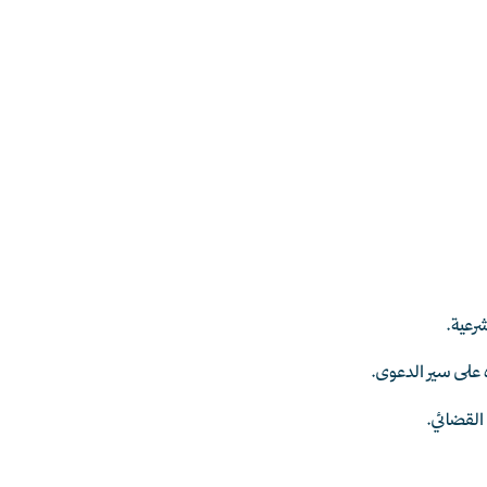
رعية.
ره على سير الدعوى.
القضائي.