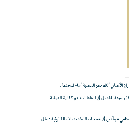
زاع الأصلي أثناء نظر القضية أمام المحكمة.
قق سرعة الفصل في النزاعات ويعزز كفاءة العملية
 على استشارة قانونية موثوقة حول إجراءات التقاضي والطلبات العارضة، يوفّر تطبيق بينه إمكانية التواصل مع أكثر من 4000 محامي مرخّص في مختلف التخصصات القانونية داخل