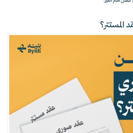
معلن أمام الغير.
د المستتر؟