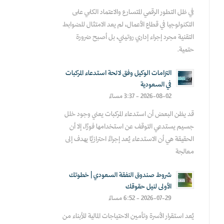
في ظل التطور الرقمي المتسارع والاعتماد الكلي على
التكنولوجيا في قطاع الأعمال، لم يعد الامتثال للضوابط
التقنية مجرد إجراء إداري روتيني، بل أصبح ضرورة
حتمية.
التزامات الوكيل وفق لائحة استدعاء المركبات
في السعودية
2026-08-02 - 3:37 مساءً
قد يظن البعض أن استدعاء المركبات يعني وجود خلل
جسيم يستدعي التوقف عن استخدامها فورًا، إلا أن
الحقيقة هي أن الاستدعاء يُعد إجراءً احترازيًا يهدف إلى
معالجة
شروط صندوق النفقة السعودي | خطوتك
الأولى لنيل حقوقك
2026-07-29 - 6:52 مساءً
يُعد استقرار الأسرة وتأمين الاحتياجات المالية للأبناء من