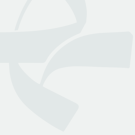
عن بينـــه
منصة قانونية رقمية تقدم كافة الخدمات والاستشارات القانونية
التي تسهل وصول العملاء إلى نخبة من المحامين المرخصين من
وزارة العدل
روابط هامة
تواصل معنا
الأسئلة الشائعة
انضم لمجتمعنا