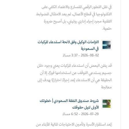
في ظل التطور الرقمي المتسارع والاعتماد الكلي على
التكنولوجيا في قطاع الأعمال، لم يعد الامتثال للضوابط
التقنية مجرد إجراء إداري روتيني، بل أصبح ضرورة
حتمية.
التزامات الوكيل وفق لائحة استدعاء المركبات
في السعودية
2026-08-02 - 3:37 مساءً
قد يظن البعض أن استدعاء المركبات يعني وجود خلل
جسيم يستدعي التوقف عن استخدامها فورًا، إلا أن
الحقيقة هي أن الاستدعاء يُعد إجراءً احترازيًا يهدف إلى
معالجة
شروط صندوق النفقة السعودي | خطوتك
الأولى لنيل حقوقك
2026-07-29 - 6:52 مساءً
يُعد استقرار الأسرة وتأمين الاحتياجات المالية للأبناء من