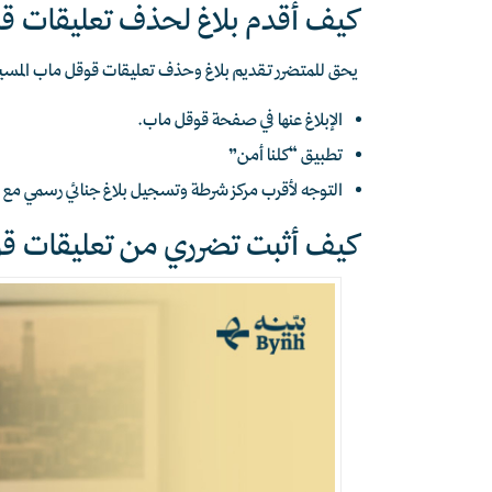
كيف أقدم بلاغ لحذف تعليقات ق
يحق للمتضرر تقديم بلاغ وحذف تعليقات قوقل ماب المسي
الإبلاغ عنها في صفحة قوقل ماب.
تطبيق “كلنا أمن”
التوجه لأقرب مركز شرطة وتسجيل بلاغ جنائي رسمي مع إ
كيف أثبت تضرري من تعليقات قو