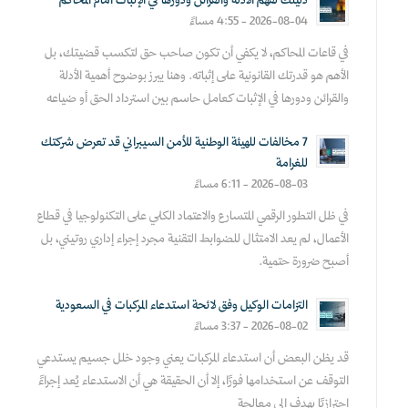
دليلك لفهم الأدلة والقرائن ودورها في الإثبات أمام المحاكم
2026-08-04 - 4:55 مساءً
في قاعات المحاكم، لا يكفي أن تكون صاحب حق لتكسب قضيتك، بل
الأهم هو قدرتك القانونية على إثباته. وهنا يبرز بوضوح أهمية الأدلة
والقرائن ودورها في الإثبات كعامل حاسم بين استرداد الحق أو ضياعه
7 مخالفات للهيئة الوطنية للأمن السيبراني قد تعرض شركتك
للغرامة
2026-08-03 - 6:11 مساءً
في ظل التطور الرقمي المتسارع والاعتماد الكلي على التكنولوجيا في قطاع
الأعمال، لم يعد الامتثال للضوابط التقنية مجرد إجراء إداري روتيني، بل
أصبح ضرورة حتمية.
التزامات الوكيل وفق لائحة استدعاء المركبات في السعودية
2026-08-02 - 3:37 مساءً
قد يظن البعض أن استدعاء المركبات يعني وجود خلل جسيم يستدعي
التوقف عن استخدامها فورًا، إلا أن الحقيقة هي أن الاستدعاء يُعد إجراءً
احترازيًا يهدف إلى معالجة