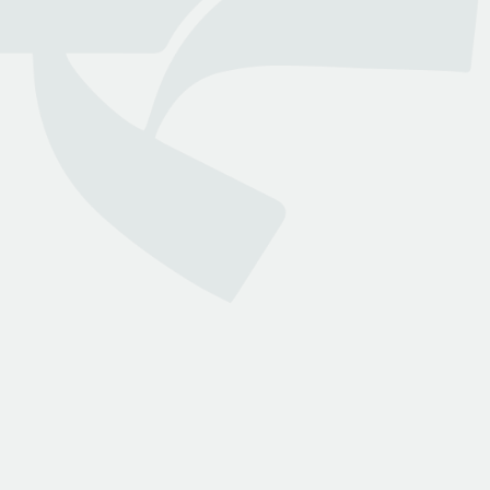
منصة قانونية رقمية تقدم كافة الخدمات والاستشارات القانونية
التي تسهل وصول العملاء إلى نخبة من المحامين المرخصين من
وزارة العدل
روابط هامة
تواصل معنا
الأسئلة الشائعة
انضم لمجتمعنا
من نحن
انضم كمحامي
خدمات بينه