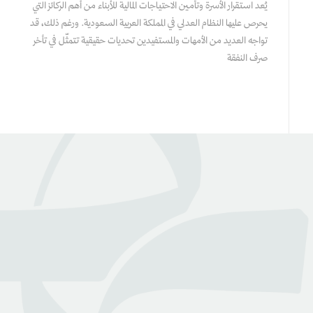
يُعد استقرار الأسرة وتأمين الاحتياجات المالية للأبناء من أهم الركائز التي
يحرص عليها النظام العدلي في المملكة العربية السعودية. ورغم ذلك، قد
تواجه العديد من الأمهات والمستفيدين تحديات حقيقية تتمثّل في تأخر
صرف النفقة
عن بينـــه
منصة قانونية رقمية تقدم كافة الخدمات والاستشارات القانونية
التي تسهل وصول العملاء إلى نخبة من المحامين المرخصين من
وزارة العدل