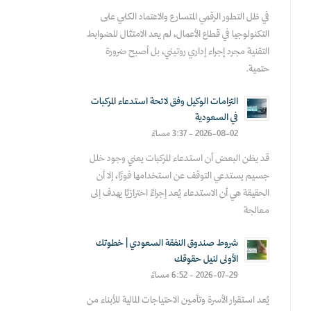
في ظل التطور الرقمي المتسارع والاعتماد الكلي على
التكنولوجيا في قطاع الأعمال، لم يعد الامتثال للضوابط
التقنية مجرد إجراء إداري روتيني، بل أصبح ضرورة
حتمية.
التزامات الوكيل وفق لائحة استدعاء المركبات
في السعودية
2026-08-02 - 3:37 مساءً
قد يظن البعض أن استدعاء المركبات يعني وجود خلل
جسيم يستدعي التوقف عن استخدامها فورًا، إلا أن
الحقيقة هي أن الاستدعاء يُعد إجراءً احترازيًا يهدف إلى
معالجة
شروط صندوق النفقة السعودي | خطوتك
الأولى لنيل حقوقك
2026-07-29 - 6:52 مساءً
يُعد استقرار الأسرة وتأمين الاحتياجات المالية للأبناء من