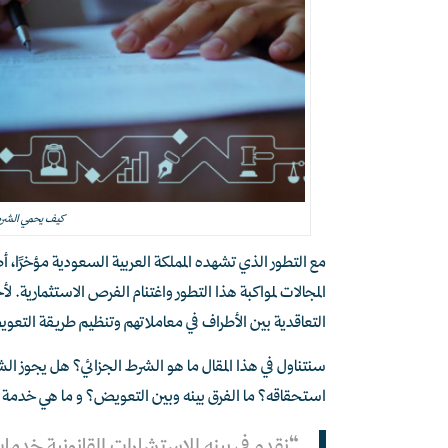
كيف يحمي الشرط
مع التطور الذي تشهده المملكة العربية السعودية مؤخرًا، أص
المجالات لمواكبة هذا التطور واغتنام الفرص الاستثماري
التعاقدية بين الأطراف في معاملاتهم وتنظيم طريقة التعو
سنتناول في هذا المقال ما هو الشرط الجزائي؟ هل يجوز ا
استحقاقه؟ ما الفرق بينه وبين التعويض؟ و ما هي خدمة
“نقدم في بينه للاستشارات القانونية خدما