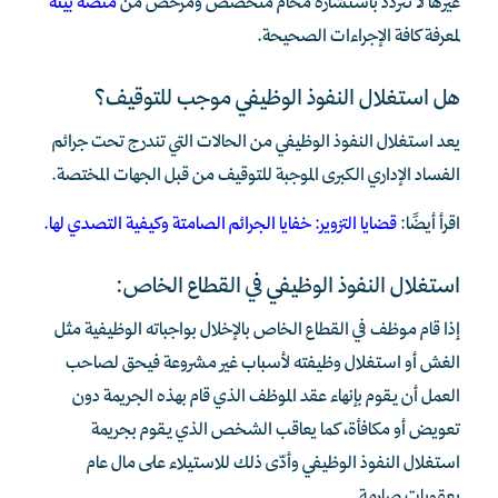
غيرها لا تتردد باستشارة محام متخصص ومرخص من
منصة بينه
لمعرفة كافة الإجراءات الصحيحة.
هل استغلال النفوذ الوظيفي موجب للتوقيف؟
يعد استغلال النفوذ الوظيفي من الحالات التي تندرج تحت جرائم
الفساد الإداري الكبرى الموجبة للتوقيف من قبل الجهات المختصة.
اقرأ أيضًا:
قضايا التزوير: خفايا الجرائم الصامتة وكيفية التصدي لها
.
استغلال النفوذ الوظيفي في القطاع الخاص:
إذا قام موظف في القطاع الخاص بالإخلال بواجباته الوظيفية مثل
الغش أو استغلال وظيفته لأسباب غير مشروعة فيحق لصاحب
العمل أن يقوم بإنهاء عقد الموظف الذي قام بهذه الجريمة دون
تعويض أو مكافأة، كما يعاقب الشخص الذي يقوم بجريمة
استغلال النفوذ الوظيفي وأدّى ذلك للاستيلاء على مال عام