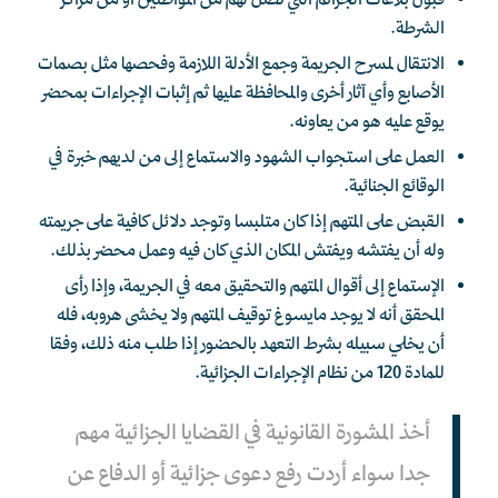
قبول بلاغات الجرائم التي تصل لهم من المواطنين أو من مراكز
الشرطة.
الانتقال لمسرح الجريمة وجمع الأدلة اللازمة وفحصها مثل بصمات
الأصابع وأي آثار أخرى والمحافظة عليها ثم إثبات الإجراءات بمحضر
يوقع عليه هو من يعاونه.
العمل على استجواب الشهود والاستماع إلى من لديهم خبرة في
الوقائع الجنائية.
القبض على المتهم إذا كان متلبسا وتوجد دلائل كافية على جريمته
وله أن يفتشه ويفتش المكان الذي كان فيه وعمل محضر بذلك.
الإستماع إلى أقوال المتهم والتحقيق معه في الجريمة، وإذا رأى
المحقق أنه لا يوجد
مايسوغ توقيف المتهم ولا يخشى هروبه، فله
أن يخلي سبيله بشرط التعهد بالحضور إذا طلب منه ذلك، وفقا
للمادة 120 من نظام الإجراءات الجزائية.
أخذ المشورة القانونية في القضايا الجزائية مهم
جدا سواء أردت رفع دعوى جزائية أو الدفاع عن