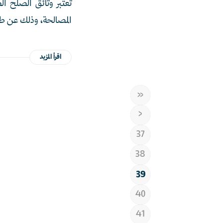
تعتبر وثائق الصلح ا
المصالحة، وذلك عن ط
اقرأ المزيد
«
‹
37
38
39
40
41