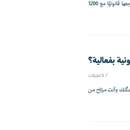
في بينه لدينا نخبة من المحامين المرخصين في كل التخصصات، ونكتب لك العقود ونراجعها قانونيًا مع 1200
نية بفعالية؟
/
0 تعليقات
نمكّنك وأنت مرتاح من