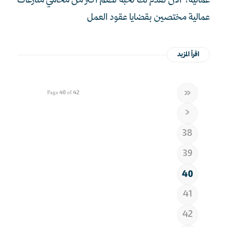
عمالية؟ الآن نقدم لك نخبة تضم أكثر من محامي منازعات
عمالية مختصين بقضايا عقود العمل
اقرأ المزيد
«
Page 40 of 42
‹
38
39
40
41
42