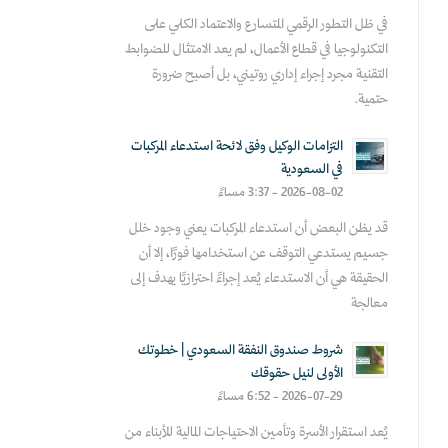
في ظل التطور الرقمي المتسارع والاعتماد الكلي على
التكنولوجيا في قطاع الأعمال، لم يعد الامتثال للضوابط
التقنية مجرد إجراء إداري روتيني، بل أصبح ضرورة
حتمية.
التزامات الوكيل وفق لائحة استدعاء المركبات
في السعودية
2026-08-02 - 3:37 مساءً
قد يظن البعض أن استدعاء المركبات يعني وجود خلل
جسيم يستدعي التوقف عن استخدامها فورًا، إلا أن
الحقيقة هي أن الاستدعاء يُعد إجراءً احترازيًا يهدف إلى
معالجة
شروط صندوق النفقة السعودي | خطوتك
الأولى لنيل حقوقك
2026-07-29 - 6:52 مساءً
يُعد استقرار الأسرة وتأمين الاحتياجات المالية للأبناء من