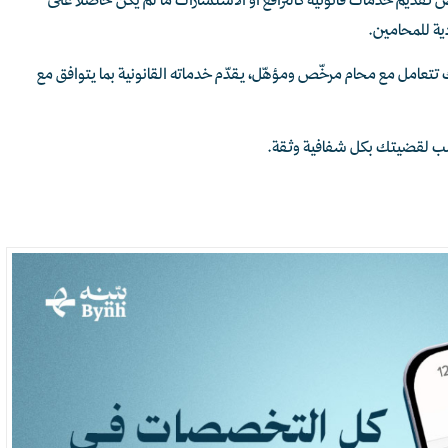
تقديم خدمات قانونية كالترافع أو الاستشارات ما لم يكن حاصلًا على
ية للمحامين.
 تتعامل مع محام مرخّص ومؤهّل، يقدّم خدماته القانونية بما يتوافق مع
نسب لقضيتك بكل شفافية وثقة.