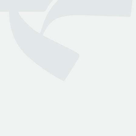
التي تسهل وصول العملاء إلى نخبة من المحامين المرخصين من
وزارة العدل
روابط هامة
تواصل معنا
الأسئلة الشائعة
انضم لمجتمعنا
من نحن
انضم كمحامي
خدمات بينه