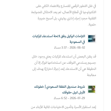
في ظل التطور الرقمي المتسارع والاعتماد الكلي على
التكنولوجيا في قطاع الأعمال، لم يعد الامتثال للضوابط
التقنية مجرد إجراء إداري روتيني، بل أصبح ضرورة
حتمية.
التزامات الوكيل وفق لائحة استدعاء المركبات
في السعودية
2026-08-02 - 3:37 مساءً
قد يظن البعض أن استدعاء المركبات يعني وجود خلل
جسيم يستدعي التوقف عن استخدامها فورًا، إلا أن
الحقيقة هي أن الاستدعاء يُعد إجراءً احترازيًا يهدف إلى
معالجة
شروط صندوق النفقة السعودي | خطوتك
الأولى لنيل حقوقك
2026-07-29 - 6:52 مساءً
يُعد استقرار الأسرة وتأمين الاحتياجات المالية للأبناء من